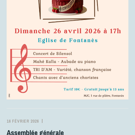
16 FÉVRIER 2026
MJCFONTANES
ACTIVITÉS
Assemblée générale