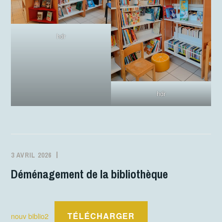
hdr
hdr
3 AVRIL 2026
MJCFONTANES
ACTIVITÉS
Déménagement de la bibliothèque
TÉLÉCHARGER
nouv biblio2