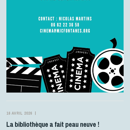
16 AVRIL 2026
MJCFONTANES
ACTIVITÉS
La bibliothèque a fait peau neuve !