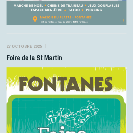
27 OCTOBRE 2025
MJCFONTANES
ACTIVITÉS
Foire de la St Martin