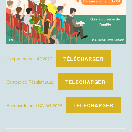
TÉLÉCHARGER
Rapport moral _AG2026
TÉLÉCHARGER
Compte de Résultat 2025
TÉLÉCHARGER
Renouvellement CA-AG-2026