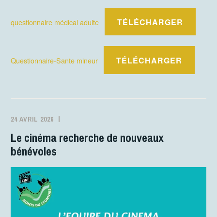
TÉLÉCHARGER
questionnaire médical adulte
TÉLÉCHARGER
Questionnaire-Sante mineur
24 AVRIL 2026
MJCFONTANES
ACTIVITÉS
Le cinéma recherche de nouveaux
bénévoles