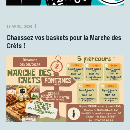
19 AVRIL 2026
STÉPHANIE
ACTIVITÉS
ROUVEURE
Chaussez vos baskets pour la Marche des
Crêts !