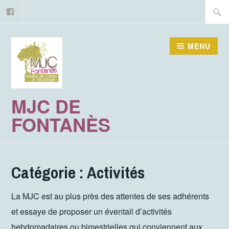
Facebook
Accéder
Recher
au
contenu
MENU
principal
MJC DE
FONTANÈS
Catégorie :
Activités
La MJC est au plus près des attentes de ses adhérents
et essaye de proposer un éventail d’activités
hebdomadaires ou bimestrielles qui conviennent aux