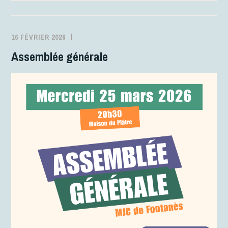
16 FÉVRIER 2026
MJCFONTANES
ACTIVITÉS
Assemblée générale