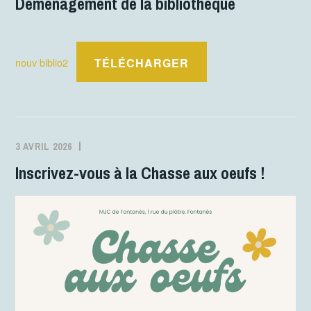
Déménagement de la bibliothèque
TÉLÉCHARGER
nouv biblio2
3 AVRIL 2026
STÉPHANIE
ACTIVITÉS
ROUVEURE
Inscrivez-vous à la Chasse aux oeufs !