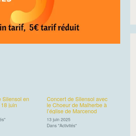
 Silensol en
Concert de Silensol avec
 18 juin
le Choeur de Malherbe à
l’église de Marcenod
és"
13 juin 2025
Dans "Activités"