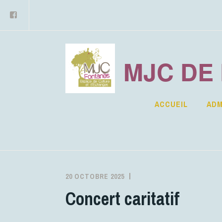
Facebook
Accéder
au
contenu
principal
MJC DE
ACCUEIL
ADM
20 OCTOBRE 2025
MJCFONTANES
ACTIVITÉS
Concert caritatif