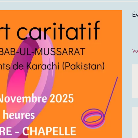
Év
Vo