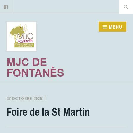
Facebook
Accéder
Recher
au
contenu
MENU
principal
MJC DE
FONTANÈS
27 OCTOBRE 2025
MJCFONTANES
ACTIVITÉS
Foire de la St Martin