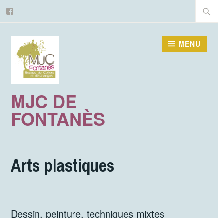
Facebook
Accéder
Recher
au
contenu
MENU
principal
MJC DE
FONTANÈS
Arts plastiques
Dessin, peinture, techniques mixtes