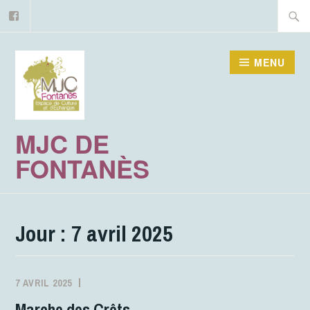
Facebook
Accéder
Recher
au
contenu
MENU
principal
MJC DE
FONTANÈS
Jour :
7 avril 2025
7 AVRIL 2025
MJCFONTANES
ACTIVITÉS
Marche des Crêts